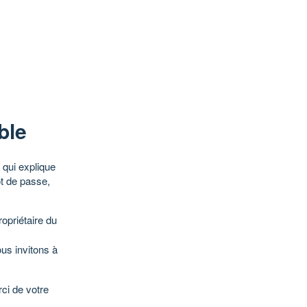
ble
qui explique
ot de passe,
opriétaire du
ous invitons à
ci de votre