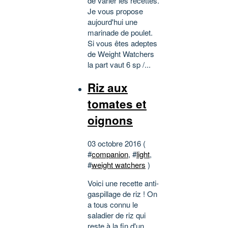
de varier les recettes.
Je vous propose
aujourd'hui une
marinade de poulet.
Si vous êtes adeptes
de Weight Watchers
la part vaut 6 sp /...
Riz aux
tomates et
oignons
03 octobre 2016 (
#
companion
, #
light
,
#
weight watchers
)
Voici une recette anti-
gaspillage de riz ! On
a tous connu le
saladier de riz qui
reste à la fin d'un