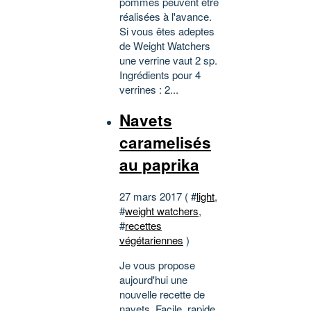
pommes peuvent être
réalisées à l'avance.
Si vous êtes adeptes
de Weight Watchers
une verrine vaut 2 sp.
Ingrédients pour 4
verrines : 2...
Navets
caramelisés
au paprika
27 mars 2017 ( #
light
,
#
weight watchers
,
#
recettes
végétariennes
)
Je vous propose
aujourd'hui une
nouvelle recette de
navets. Facile, rapide