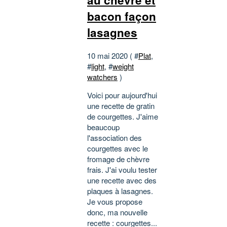
au chèvre et
bacon façon
lasagnes
10 mai 2020 ( #
Plat
,
#
light
, #
weight
watchers
)
Voici pour aujourd'hui
une recette de gratin
de courgettes. J'aime
beaucoup
l'association des
courgettes avec le
fromage de chèvre
frais. J'ai voulu tester
une recette avec des
plaques à lasagnes.
Je vous propose
donc, ma nouvelle
recette : courgettes...